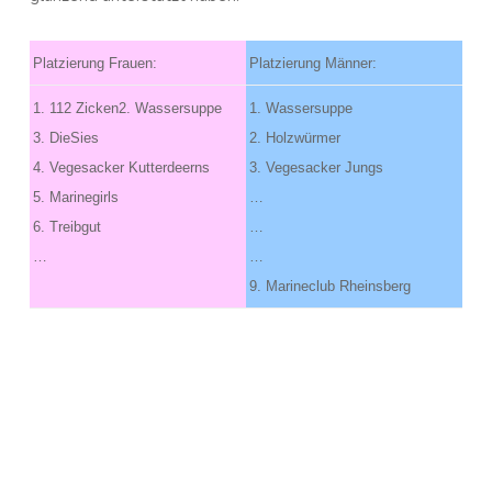
Platzierung Frauen:
Platzierung Männer:
1. 112 Zicken
2. Wassersuppe
1. Wassersuppe
3. DieSies
2. Holzwürmer
4. Vegesacker Kutterdeerns
3. Vegesacker Jungs
5. Marinegirls
…
6. Treibgut
…
…
…
9. Marineclub Rheinsberg