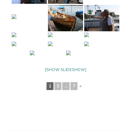
[SHOW SLIDESHOW]
1
2
...
7
►