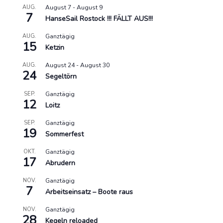
AUG.
August 7
-
August 9
7
HanseSail Rostock !!! FÄLLT AUS!!!
AUG.
Ganztägig
15
Ketzin
AUG.
August 24
-
August 30
24
Segeltörn
SEP.
Ganztägig
12
Loitz
SEP.
Ganztägig
19
Sommerfest
OKT.
Ganztägig
17
Abrudern
NOV.
Ganztägig
7
Arbeitseinsatz – Boote raus
NOV.
Ganztägig
28
Kegeln reloaded