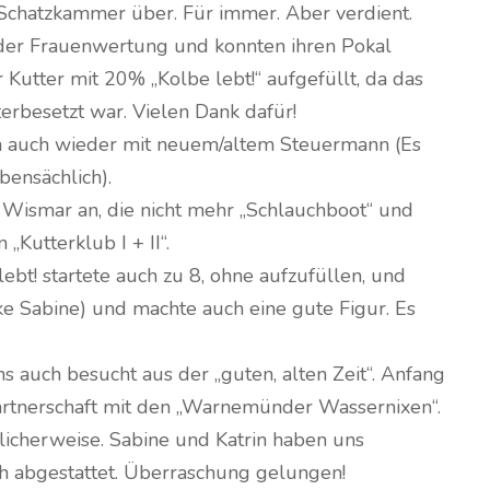
 Schatzkammer über. Für immer. Aber verdient.
der Frauenwertung und konnten ihren Pokal
 Kutter mit 20% „Kolbe lebt!“ aufgefüllt, da das
rbesetzt war. Vielen Dank dafür!
en auch wieder mit neuem/altem Steuermann (Es
ebensächlich).
 Wismar an, die nicht mehr „Schlauchboot“ und
„Kutterklub I + II“.
ebt! startete auch zu 8, ohne aufzufüllen, und
ke Sabine) und machte auch eine gute Figur. Es
 auch besucht aus der „guten, alten Zeit“. Anfang
artnerschaft mit den „Warnemünder Wassernixen“.
licherweise. Sabine und Katrin haben uns
h abgestattet. Überraschung gelungen!