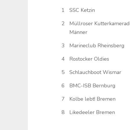
1
SSC Ketzin
2
Müllroser Kutterkamera
Männer
3
Marineclub Rheinsberg
4
Rostocker Oldies
5
Schlauchboot Wismar
6
BMC-ISB Bernburg
7
Kolbe lebt! Bremen
8
Likedeeler Bremen