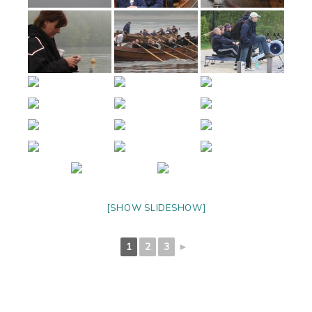
[SHOW SLIDESHOW]
1
2
3
►