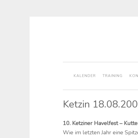
Zum
Inhalt
springen
KALENDER
TRAINING
KON
Ketzin 18.08.20
10. Ketziner Havelfest – Kutt
Wie im letzten Jahr eine Spi