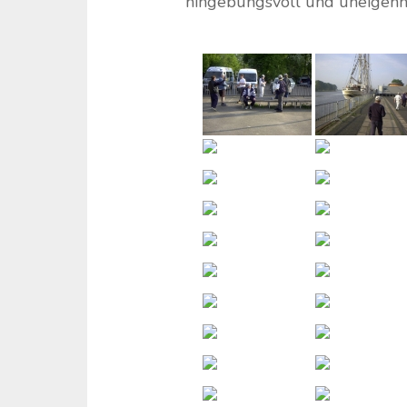
hingebungsvoll und uneigennü